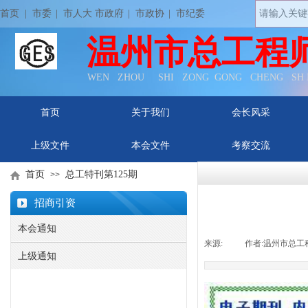
首页
| 市委
|
市人大 市政府
|
市政协
|
市纪委
温州市总工程
WEN ZHOU SHI ZONG GONG CHENG SH
首页
关于我们
会长风采
上级文件
本会文件
考察交流
首页
总工特刊第125期
>>
招商引资
本会通知
来源:
|
作者:
温州市总工
上级通知