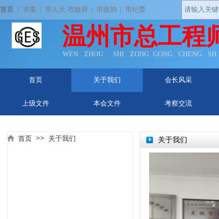
首页
| 市委
|
市人大 市政府
|
市政协
|
市纪委
温州市总工程
WEN ZHOU SHI ZONG GONG CHENG SH
首页
关于我们
会长风采
上级文件
本会文件
考察交流
资讯中心
>>
首页
关于我们
首页
>>
关于我们
关于我们​​​​