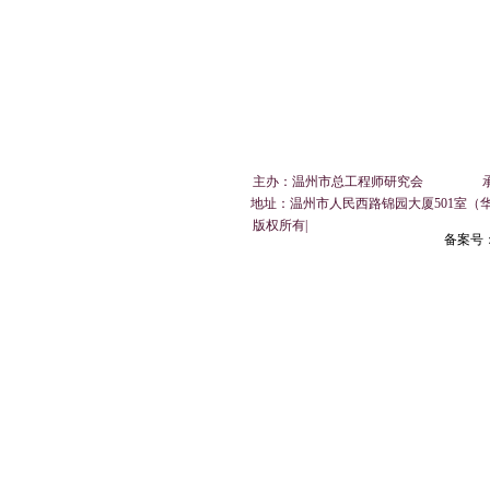
常务副会长单位：浙江展邦
常务副会长单位：中税网开
副会长单位
电子科技有限公司
通(温州)税务师
子设备开发
主办：温州市总工程师研究会 承办：温州市总
地址：
温州市人民西路锦园大厦501室（
​ 版权所有|
备案号：浙
副会长单位：浙江万松电气
副会长单位：​永嘉县泵阀科
副会长单位
有限公司
技创新服务中心
装辅料有限
荣誉会长单位：浙江长城搅
副会长单位：温州市荣信科
副会长单位
拌设备股份有限公
技有限公司
械有限公司