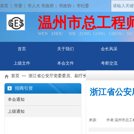
首页
| 市委
|
市人大 市政府
|
市政协
|
市纪委
温州市总工程
WEN ZHOU SHI ZONG GONG CHENG SH
首页
关于我们
会长风采
上级文件
本会文件
考察交流
首页
浙江省公安厅党委委员、副厅长张飞军 一行专赴本会陈
>>
招商引资
浙江省公安
本会通知
上级通知
来源:
|
作者:
温州市总工